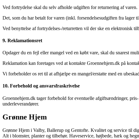
Ved fortrydelse skal du selv afholde udgiften for returnering af varen
Det, som du har betalt for varen (inkl. forsendelsesudgiften fra lager t
Ved benyttelse af fortrydelses-/returretten vil der ske en elektronisk t
9. Reklamationsret
Opdager du en fejl eller mangel ved en købt vare, skal du snarest muli
Reklamation kan foretages ved at kontakte Groennehjem.dk på kont
Vi forbeholder os ret til at afhjælpe en mangel/erstatte med en ubeska
10. Forbehold og ansvarsfraskrivelse
Groennehjem.dk tager forbehold for eventuelle afgiftsændringer, pris- o
underleverandører.
Grønne Hjem
Grønne Hjem i Valby, Ballerup og Gentofte. Kvalitet og service til di
Alt i blomster, planter og tilbehør. Haveservice, højbede, hæk og h