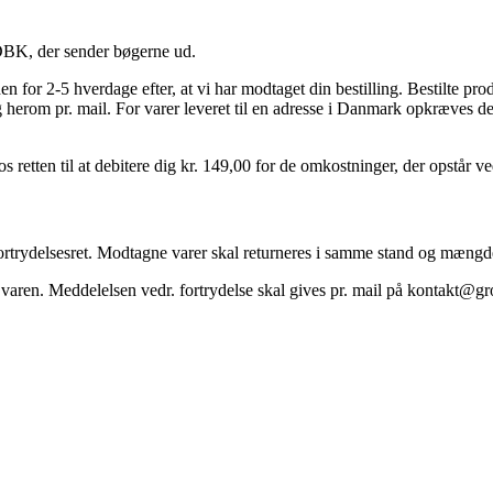
r DBK, der sender bøgerne ud.
en for 2-5 hverdage efter, at vi har modtaget din bestilling. Bestilte pr
g herom pr. mail. For varer leveret til en adresse i Danmark opkræves de
os retten til at debitere dig kr. 149,00 for de omkostninger, der opstår 
rtrydelsesret. Modtagne varer skal returneres i samme stand og mængde,
et varen. Meddelelsen vedr. fortrydelse skal gives pr. mail på kontakt