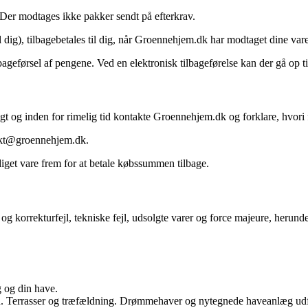
. Der modtages ikke pakker sendt på efterkrav.
il dig), tilbagebetales til dig, når Groennehjem.dk har modtaget dine vare
ilbageførsel af pengene. Ved en elektronisk tilbageførelse kan der gå op t
gt og inden for rimelig tid kontakte Groennehjem.dk og forklare, hvori f
akt@groennehjem.dk.
diget vare frem for at betale købssummen tilbage.
g korrekturfejl, tekniske fejl, udsolgte varer og force majeure, herunde
g og din have.
egn. Terrasser og træfældning. Drømmehaver og nytegnede haveanlæg udf