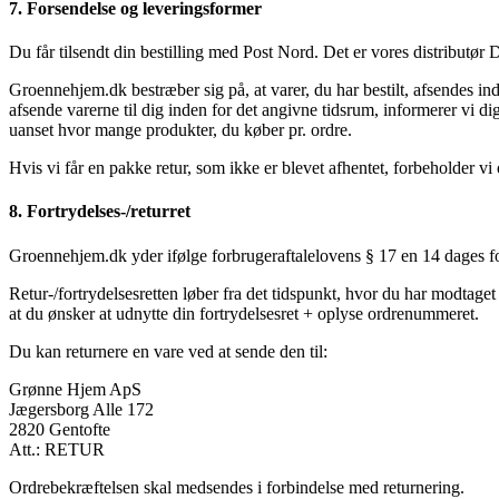
7. Forsendelse og leveringsformer
Du får tilsendt din bestilling med Post Nord. Det er vores distributø
Groennehjem.dk bestræber sig på, at varer, du har bestilt, afsendes ind
afsende varerne til dig inden for det angivne tidsrum, informerer vi di
uanset hvor mange produkter, du køber pr. ordre.
Hvis vi får en pakke retur, som ikke er blevet afhentet, forbeholder vi 
8. Fortrydelses-/returret
Groennehjem.dk yder ifølge forbrugeraftalelovens § 17 en 14 dages fo
Retur-/fortrydelsesretten løber fra det tidspunkt, hvor du har modtag
at du ønsker at udnytte din fortrydelsesret + oplyse ordrenummeret.
Du kan returnere en vare ved at sende den til:
Grønne Hjem ApS
Jægersborg Alle 172
2820 Gentofte
Att.: RETUR
Ordrebekræftelsen skal medsendes i forbindelse med returnering.