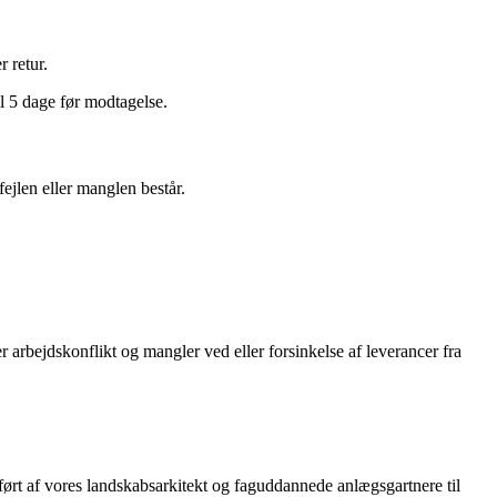
r retur.
il 5 dage før modtagelse.
ejlen eller manglen består.
r arbejdskonflikt og mangler ved eller forsinkelse af leverancer fra
ørt af vores landskabsarkitekt og faguddannede anlægsgartnere til