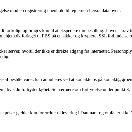
gelse mod en registrering i henhold til reglerne i Persondataloven.
ortroligt og bruges kun til at ekspedere din bestilling. Lovens krav til
ennehjem.dk forlaget til PBS på en sikker og krypteret SSL forbindels
 server, hvortil der ikke er direkte adgang fra internettet. Personoplys
r dig.
se af bestilte varer, kan annulleres ved at kontakte os på kontakt@gro
 dem, hvis du fortryder købet. Se nærmere om fortrydelse under punkt 8.
e priser gælder kun for ordrer til levering i Danmark og omfatter ikk