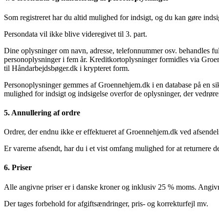
Som registreret har du altid mulighed for indsigt, og du kan gøre indsi
Persondata vil ikke blive videregivet til 3. part.
Dine oplysninger om navn, adresse, telefonnummer osv. behandles fuldt f
personoplysninger i fem år. Kreditkortoplysninger formidles via Gro
til Håndarbejdsbøger.dk i krypteret form.
Personoplysninger gemmes af Groennehjem.dk i en database på en sikker
mulighed for indsigt og indsigelse overfor de oplysninger, der vedrøre
5. Annullering af ordre
Ordrer, der endnu ikke er effektueret af Groennehjem.dk ved afsendel
Er varerne afsendt, har du i et vist omfang mulighed for at returnere
6. Priser
Alle angivne priser er i danske kroner og inklusiv 25 % moms. Angivn
Der tages forbehold for afgiftsændringer, pris- og korrekturfejl mv.