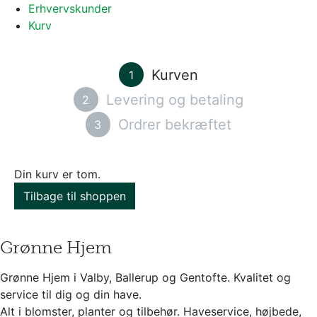
Erhvervskunder
Kurv
Kurven
1
Levering og betaling
2
Ordrer bekræftet
3
Din kurv er tom.
Tilbage til shoppen
Grønne Hjem
Grønne Hjem i Valby, Ballerup og Gentofte. Kvalitet og
service til dig og din have.
Alt i blomster, planter og tilbehør. Haveservice, højbede,