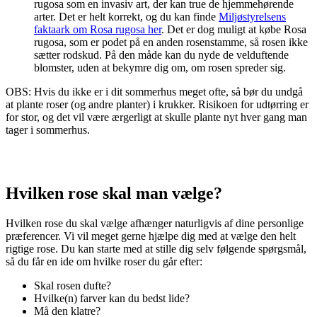
rugosa som en invasiv art, der kan true de hjemmehørende
arter. Det er helt korrekt, og du kan finde
Miljøstyrelsens
faktaark om Rosa rugosa her
. Det er dog muligt at købe Rosa
rugosa, som er podet på en anden rosenstamme, så rosen ikke
sætter rodskud. På den måde kan du nyde de velduftende
blomster, uden at bekymre dig om, om rosen spreder sig.
OBS: Hvis du ikke er i dit sommerhus meget ofte, så bør du undgå
at plante roser (og andre planter) i krukker. Risikoen for udtørring er
for stor, og det vil være ærgerligt at skulle plante nyt hver gang man
tager i sommerhus.
Hvilken rose skal man vælge?
Hvilken rose du skal vælge afhænger naturligvis af dine personlige
præferencer. Vi vil meget gerne hjælpe dig med at vælge den helt
rigtige rose. Du kan starte med at stille dig selv følgende spørgsmål,
så du får en ide om hvilke roser du går efter:
Skal rosen dufte?
Hvilke(n) farver kan du bedst lide?
Må den klatre?