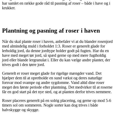
har samlet en række gode råd til pasning af roser – både i have og i
krukker.
Plantning og pasning af roser i
haven
Når du skal plante roser i haven, anbefaler vi at du blander rosenjord
med almindelig muld i forholdet 1:3. Roser er generelt glade for
lerholdig jord, da denne jordtype holder godt på fugten. Har du en
have med meget tør jord, så spæd gerne op med mere fugtholdig
jord eller blande lergranulat i. Eller du kan vælge andre planter, der
trives godt i den tørre jord.
Generelt er roser meget glade for rigelige mængder vand. Det
hjælper dem til at opretholde en sund vækst og deres naturlige
forsvar mod svampe og andre sygdomme. Vand altid dine roser
meget den første periode efter plantning. Det medvirker til at roserne
får en god start på det nye sted, og at planten derfor trives nemmere.
Roser placeres generelt på en solrig placering, og gerne op mod 5-6
timers sol om sommeren. Nogle sorter kan dog trives i både
halvskygge og skygge.