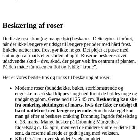
Beskæring af roser
De fleste roser kan (og mange bør) beskæres. Dette gøres i foråret,
når der ikke længere er udsigt til længere perioder med hård frost.
Enkelte nætter med frost gør ikke noget. Det plejer at passe med
slutningen af marts eller starten af april. Roserne beskæres over
udadvendte skud – dvs. skud, der peger væk fra centrum af planten.
På den måde får rosen en flot og fyldig “krone”.
Her er vores bedste tips og tricks til beskæring af roser:
Moderne roser (bunddække, buket, storblomstrende og
engelske roser) skal klippes langt ned for at de holdes unge og
undgår sygdom. Gerne ned til 25-45 cm.
Beskæring kan ske
fra omkring slutningen af marts, hvis der ikke er udsigt til
hård nattefrost i en længere periode
. Som huskeregel kan
man gå efter at beskære omkring Dronning Ingrids fødselsdag
d. 28. marts. Mange husker på Dronning Margrethes
fødselsdag d. 16. april, men ved de mildere vintre er dette lidt
sent, da roserne allerede er godt i gang med væksten.
Klip 0,5-1 cm. over skuddet / vækstpunktet.