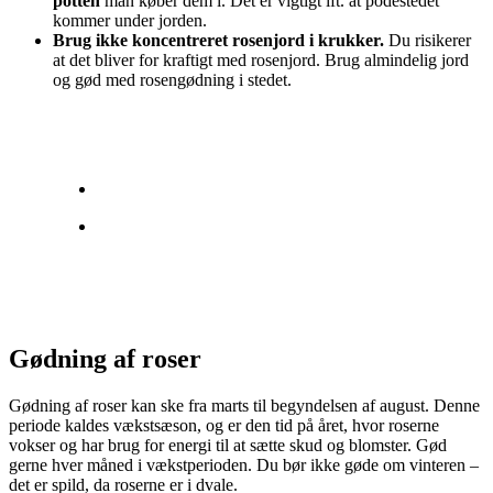
potten
man køber dem i. Det er vigtigt ift. at podestedet
kommer under jorden.
Brug ikke koncentreret rosenjord i krukker.
Du risikerer
at det bliver for kraftigt med rosenjord. Brug almindelig jord
og gød med rosengødning i stedet.
Gødning af roser
Gødning af roser kan ske fra marts til begyndelsen af august. Denne
periode kaldes vækstsæson, og er den tid på året, hvor roserne
vokser og har brug for energi til at sætte skud og blomster. Gød
gerne hver måned i vækstperioden. Du bør ikke gøde om vinteren –
det er spild, da roserne er i dvale.