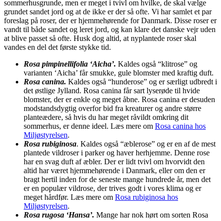
sommerhusgrunde, men er meget i tvivl om hvilke, de skal vælge
grundet sandet jord og at de ikke er der så ofte. Vi har samlet et par
foreslag på roser, der er hjemmehørende for Danmark. Disse roser er
vandt til både sandet og leret jord, og kan klare det danske vejr uden
at blive passet så ofte. Husk dog altid, at nyplantede roser skal
vandes en del det første stykke tid.
Rosa pimpinellifolia ‘Aicha’.
Kaldes også “klitrose” og
varianten ‘Aicha’ får smukke, gule blomster med kraftig duft.
Rosa canina.
Kaldes også “hunderose” og er særligt udbredt i
det østlige Jylland. Rosa canina får sart lyserøde til hvide
blomster, der er enkle og meget åbne. Rosa canina er desuden
modstandsdygtig overfor bid fra kreaturer og andre større
planteædere, så hvis du har meget råvildt omkring dit
sommerhus, er denne ideel. Læs mere om
Rosa canina hos
Miljøstyrelsen
.
Rosa rubiginosa
. Kaldes også “æblerose” og er en af de mest
plantede vildroser i parker og haver herhjemme. Denne rose
har en svag duft af æbler. Der er lidt tvivl om hvorvidt den
altid har været hjemmehørende i Danmark, eller om den er
bragt hertil inden for de seneste mange hundrede år, men det
er en populær vildrose, der trives godt i vores klima og er
meget hårdfør. Læs mere om
Rosa rubiginosa hos
Miljøstyrelsen
.
Rosa rugosa ‘Hansa’.
Mange har nok hørt om sorten Rosa