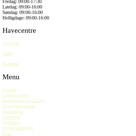
Fredag:
09:00-17:30
Lørdag: 09:00-16:00
Søndag: 09:00-16:00
Helligdage: 09:00-16:00
Havecentre
Gentofte
Valby
Ballerup
Menu
Forside
Grønne Hjem
Havedesign og anlæg
Vores havecentre
Inspiration
Gavekort
Nyheder
Erhvervskunder
Kurv