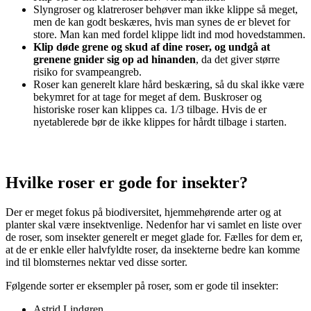
Slyngroser og klatreroser behøver man ikke klippe så meget,
men de kan godt beskæres, hvis man synes de er blevet for
store. Man kan med fordel klippe lidt ind mod hovedstammen.
Klip døde grene og skud af dine roser, og undgå at
grenene gnider sig op ad hinanden
, da det giver større
risiko for svampeangreb.
Roser kan generelt klare hård beskæring, så du skal ikke være
bekymret for at tage for meget af dem. Buskroser og
historiske roser kan klippes ca. 1/3 tilbage. Hvis de er
nyetablerede bør de ikke klippes for hårdt tilbage i starten.
Hvilke roser er gode for insekter?
Der er meget fokus på biodiversitet, hjemmehørende arter og at
planter skal være insektvenlige. Nedenfor har vi samlet en liste over
de roser, som insekter generelt er meget glade for. Fælles for dem er,
at de er enkle eller halvfyldte roser, da insekterne bedre kan komme
ind til blomsternes nektar ved disse sorter.
Følgende sorter er eksempler på roser, som er gode til insekter:
Astrid Lindgren