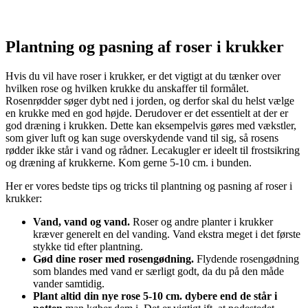
Plantning og pasning af roser i
krukker
Hvis du vil have roser i krukker, er det vigtigt at du tænker over
hvilken rose og hvilken krukke du anskaffer til formålet.
Rosenrødder søger dybt ned i jorden, og derfor skal du helst vælge
en krukke med en god højde. Derudover er det essentielt at der er
god dræning i krukken. Dette kan eksempelvis gøres med vækstler,
som giver luft og kan suge overskydende vand til sig, så rosens
rødder ikke står i vand og rådner. Lecakugler er ideelt til frostsikring
og dræning af krukkerne. Kom gerne 5-10 cm. i bunden.
Her er vores bedste tips og tricks til plantning og pasning af roser i
krukker:
Vand, vand og vand.
Roser og andre planter i krukker
kræver generelt en del vanding. Vand ekstra meget i det første
stykke tid efter plantning.
Gød dine roser med rosengødning.
Flydende rosengødning
som blandes med vand er særligt godt, da du på den måde
vander samtidig.
Plant altid din nye rose 5-10 cm. dybere end de står i