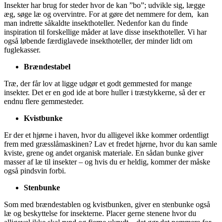
Insekter har brug for steder hvor de kan ”bo”; udvikle sig, lægge
æg, søge læ og overvintre. For at gøre det nemmere for dem, kan
man indrette såkaldte insekthoteller. Nedenfor kan du finde
inspiration til forskellige måder at lave disse insekthoteller. Vi har
også løbende færdiglavede insekthoteller, der minder lidt om
fuglekasser.
Brændestabel
Træ, der får lov at ligge udgør et godt gemmested for mange
insekter. Det er en god ide at bore huller i træstykkerne, så der er
endnu flere gemmesteder.
Kvistbunke
Er der et hjørne i haven, hvor du alligevel ikke kommer ordentligt
frem med græsslåmaskinen? Lav et fredet hjørne, hvor du kan samle
kviste, grene og andet organisk materiale. En sådan bunke giver
masser af læ til insekter – og hvis du er heldig, kommer der måske
også pindsvin forbi.
Stenbunke
Som med brændestablen og kvistbunken, giver en stenbunke også
læ og beskyttelse for insekterne. Placer gerne stenene hvor du