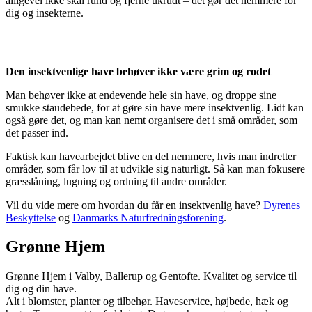
alligevel ikke skal rund og fjerne ukrudt – det gør det nemmere for
dig og insekterne.
Den insektvenlige have behøver ikke være grim og rodet
Man behøver ikke at endevende hele sin have, og droppe sine
smukke staudebede, for at gøre sin have mere insektvenlig. Lidt kan
også gøre det, og man kan nemt organisere det i små områder, som
det passer ind.
Faktisk kan havearbejdet blive en del nemmere, hvis man indretter
områder, som får lov til at udvikle sig naturligt. Så kan man fokusere
græsslåning, lugning og ordning til andre områder.
Vil du vide mere om hvordan du får en insektvenlig have?
Dyrenes
Beskyttelse
og
Danmarks Naturfredningsforening
.
Grønne Hjem
Grønne Hjem i Valby, Ballerup og Gentofte. Kvalitet og service til
dig og din have.
Alt i blomster, planter og tilbehør. Haveservice, højbede, hæk og