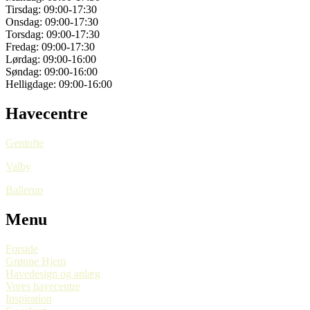
Tirsdag:
09:00-17:30
Onsdag:
09:00-17:30
Torsdag:
09:00-17:30
Fredag:
09:00-17:30
Lørdag: 09:00-16:00
Søndag: 09:00-16:00
Helligdage: 09:00-16:00
Havecentre
Gentofte
Valby
Ballerup
Menu
Forside
Grønne Hjem
Havedesign og anlæg
Vores havecentre
Inspiration